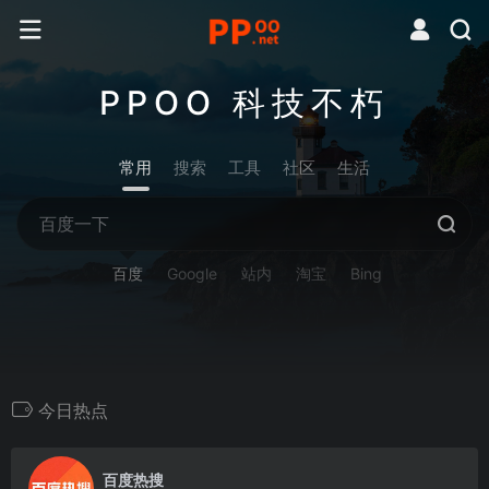
PPOO 科技不朽
常用
搜索
工具
社区
生活
百度
Google
站内
淘宝
Bing
今日热点
0
百度热搜