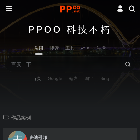
PPOO 科技不朽
常用
搜索
工具
社区
生活
百度
Google
站内
淘宝
Bing
作品案例
0
麦迪逊邦