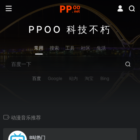
PPOO 科技不朽
常用
搜索
工具
社区
生活
百度
Google
站内
淘宝
Bing
动漫音乐推荐
0
B站热门