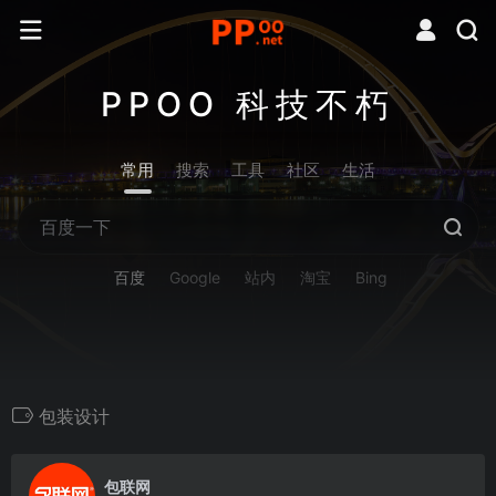
PPOO 科技不朽
常用
搜索
工具
社区
生活
百度
Google
站内
淘宝
Bing
包装设计
0
包联网