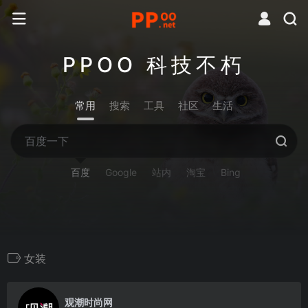
PPOO 科技不朽
常用
搜索
工具
社区
生活
百度
Google
站内
淘宝
Bing
女装
0
观潮时尚网