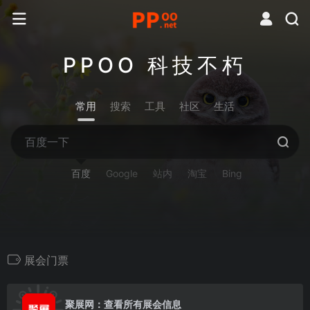
PPOO 科技不朽
常用
搜索
工具
社区
生活
百度
Google
站内
淘宝
Bing
展会门票
0
聚展网：查看所有展会信息