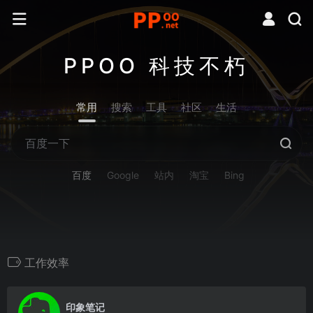
PPOO 科技不朽
常用
搜索
工具
社区
生活
百度
Google
站内
淘宝
Bing
工作效率
0
印象笔记