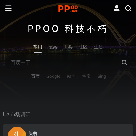
PPOO 科技不朽
常用
搜索
工具
社区
生活
百度
Google
站内
淘宝
Bing
市场调研
0
头豹