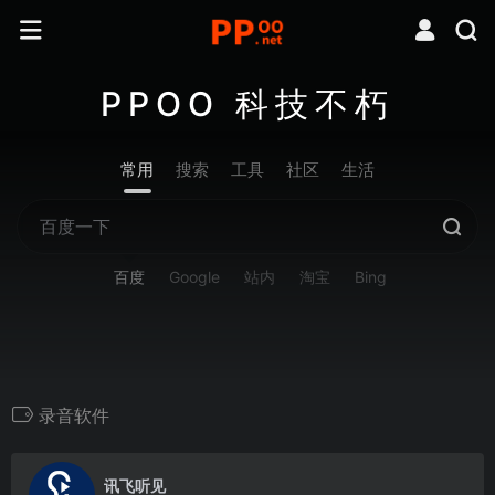
PPOO 科技不朽
常用
搜索
工具
社区
生活
百度
Google
站内
淘宝
Bing
录音软件
0
讯飞听见