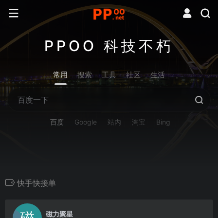
PPOO 科技不朽
常用
搜索
工具
社区
生活
百度
Google
站内
淘宝
Bing
快手快接单
0
磁力聚星