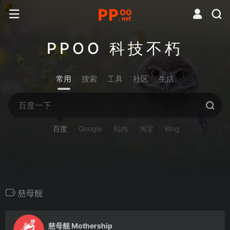
PPOO 科技不朽
常用
搜索
工具
社区
生活
百度
Google
站内
淘宝
Bing
慈母舰
0
慈母舰 Mothership