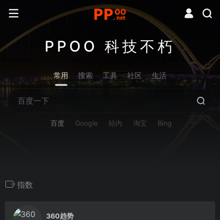
PPOO 科技不朽
常用
搜索
工具
社区
生活
百度
Google
站内
淘宝
Bing
指数
0
360趋势