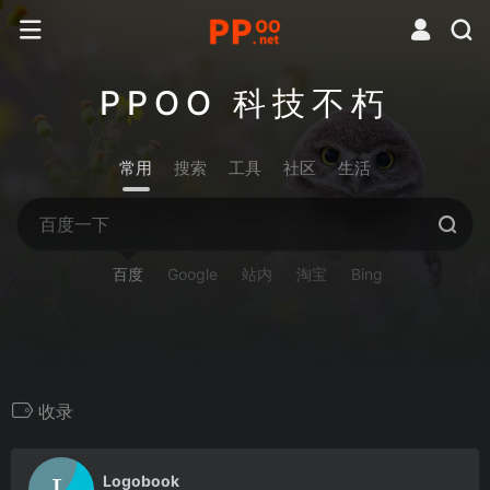
PPOO 科技不朽
常用
搜索
工具
社区
生活
百度
Google
站内
淘宝
Bing
收录
0
Logobook