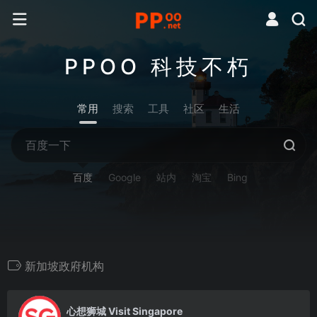
PPOO 科技不朽
常用
搜索
工具
社区
生活
百度
Google
站内
淘宝
Bing
新加坡政府机构
0
心想狮城 Visit Singapore