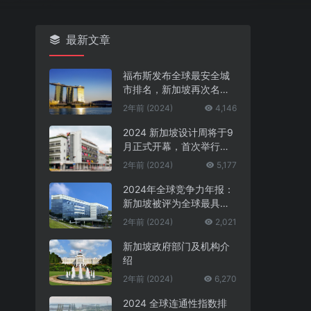
最新文章
福布斯发布全球最安全城
市排名，新加坡再次名列
第一
2年前 (2024)
4,146
2024 新加坡设计周将于9
月正式开幕，首次举行中
新设计对话
2年前 (2024)
5,177
2024年全球竞争力年报：
新加坡被评为全球最具竞
争力的国家第一名
2年前 (2024)
2,021
新加坡政府部门及机构介
绍
2年前 (2024)
6,270
2024 全球连通性指数排