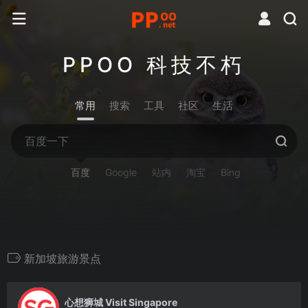
PPOO 科技不朽
常用
搜索
工具
社区
生活
百度
Google
站内
淘宝
Bing
新加坡旅游景点
0
心想狮城 Visit Singapore