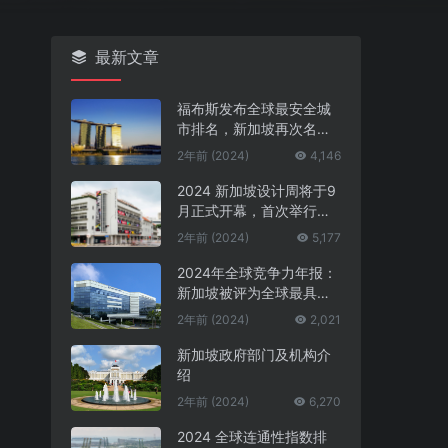
最新文章
福布斯发布全球最安全城
市排名，新加坡再次名列
第一
2年前 (2024)
4,146
2024 新加坡设计周将于9
月正式开幕，首次举行中
新设计对话
2年前 (2024)
5,177
2024年全球竞争力年报：
新加坡被评为全球最具竞
争力的国家第一名
2年前 (2024)
2,021
新加坡政府部门及机构介
绍
2年前 (2024)
6,270
2024 全球连通性指数排