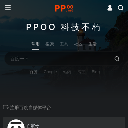
PPOO 科技不朽
常用
搜索
工具
社区
生活
百度
Google
站内
淘宝
Bing
注册百度自媒体平台
0
百家号