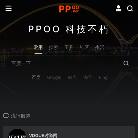
PPOO 科技不朽
常用
搜索
工具
社区
生活
百度
Google
站内
淘宝
Bing
流行服装
0
VOGUE时尚网