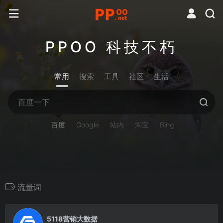
PPOO 科技不朽
常用
搜索
工具
社区
生活
百度
Google
站内
淘宝
Bing
流量词
0
5118营销大数据