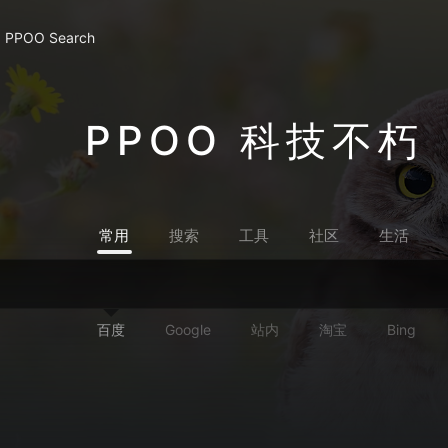
PPOO Search
PPOO 科技不朽
常用
搜索
工具
社区
生活
百度
Google
站内
淘宝
Bing