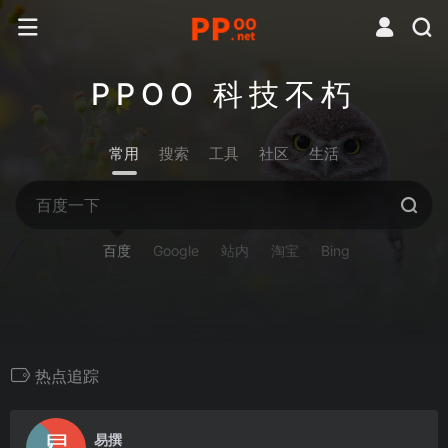
PPOO 科技不朽
常用
搜索
工具
社区
生活
百度
Google
站内
淘宝
Bing
热点追踪
0
易撰