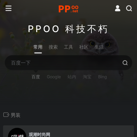
PPOO 科技不朽
常用
搜索
工具
社区
生活
百度
Google
站内
淘宝
Bing
男装
0
观潮时尚网