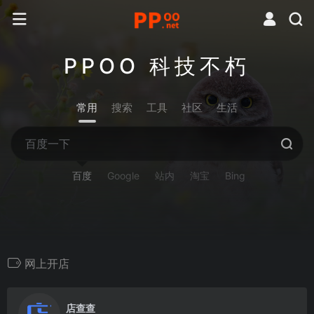
PPOO 科技不朽
常用
搜索
工具
社区
生活
百度
Google
站内
淘宝
Bing
网上开店
0
店查查