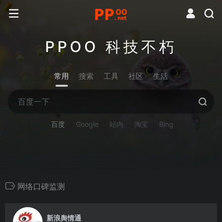
PPOO 科技不朽
常用
搜索
工具
社区
生活
百度
Google
站内
淘宝
Bing
网络口碑监测
0
新浪舆情通