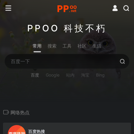
PPOO 科技不朽
常用
搜索
工具
社区
生活
百度
Google
站内
淘宝
Bing
网络热点
0
百度热搜