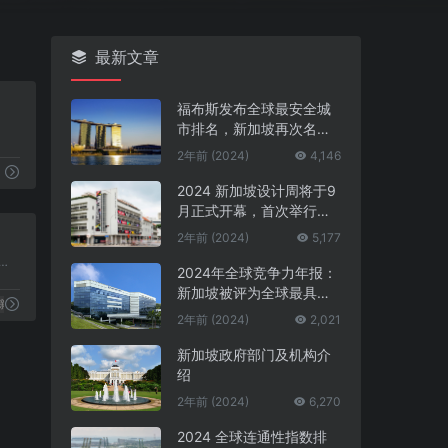
最新文章
0
福布斯发布全球最安全城
市排名，新加坡再次名列
第一
2年前 (2024)
4,146
标题生成
2024 新加坡设计周将于9
月正式开幕，首次举行中
0
新设计对话
2年前 (2024)
5,177
体价值排行及版权经济管理
2024年全球竞争力年报：
新加坡被评为全球最具竞
新媒体
争力的国家第一名
2年前 (2024)
2,021
新加坡政府部门及机构介
绍
2年前 (2024)
6,270
2024 全球连通性指数排