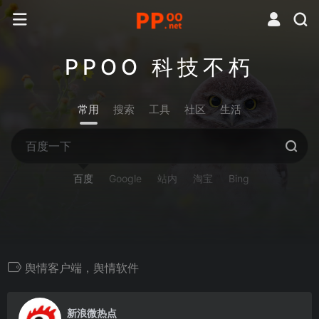
PPOO 科技不朽
常用
搜索
工具
社区
生活
百度
Google
站内
淘宝
Bing
舆情客户端，舆情软件
0
新浪微热点