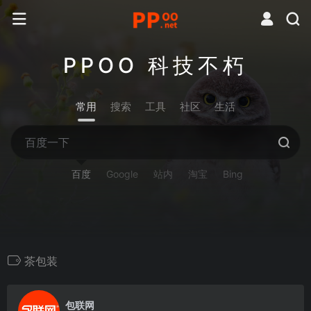
PPOO 科技不朽
常用
搜索
工具
社区
生活
百度
Google
站内
淘宝
Bing
茶包装
0
包联网