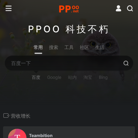
PPOO 科技不朽
常用
搜索
工具
社区
生活
百度
Google
站内
淘宝
Bing
营收增长
0
Teambition