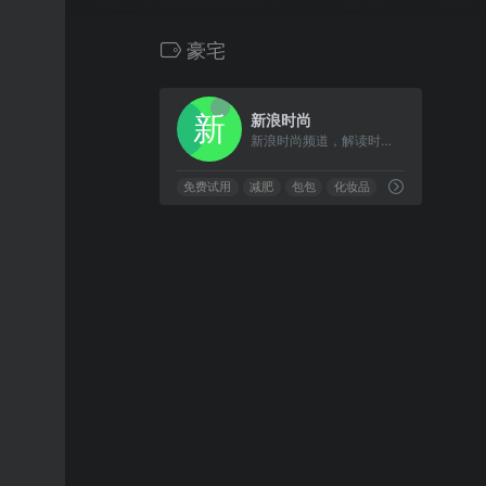
豪宅
0
新浪时尚
新浪时尚频道，解读时尚圈热点事件；跟踪炫酷秀场趋势；传递实用资讯信息；引领愉悦生活方式。
免费试用
减肥
包包
化妆品