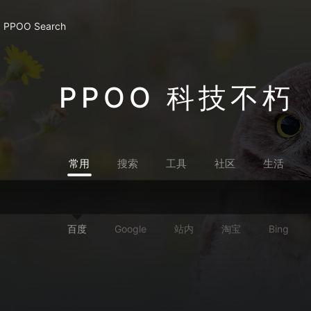
PPOO Search
PPOO 科技不朽
常用
搜索
工具
社区
生活
百度
Google
站内
淘宝
Bing