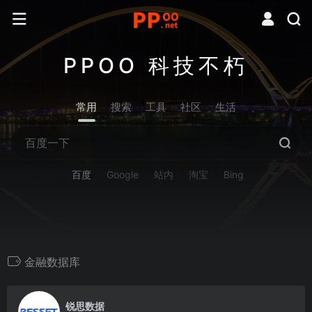
PPOO 科技不朽
常用
搜索
工具
社区
生活
百度
Google
站内
淘宝
Bing
金融数据库
0
锐思数据