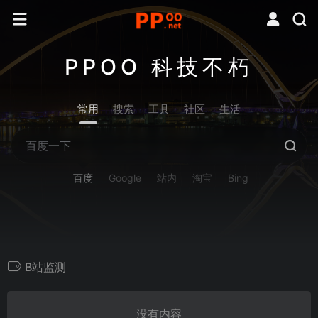
PPOO 科技不朽
常用
搜索
工具
社区
生活
百度
Google
站内
淘宝
Bing
B站监测
没有内容