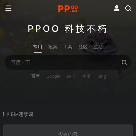
PPOO 科技不朽
常用
搜索
工具
社区
生活
百度
Google
站内
淘宝
Bing
B站违禁词
没有内容