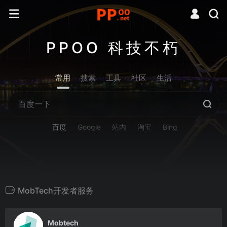
PPOO 科技不朽
常用
搜索
工具
社区
生活
百度
Google
站内
淘宝
Bing
MobTech开发者服务
0
Mobtech