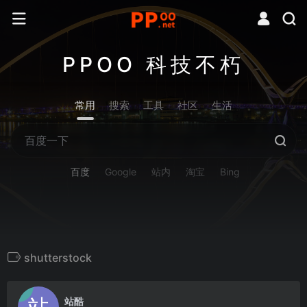
PPOO 科技不朽
常用
搜索
工具
社区
生活
百度
Google
站内
淘宝
Bing
shutterstock
0
站酷