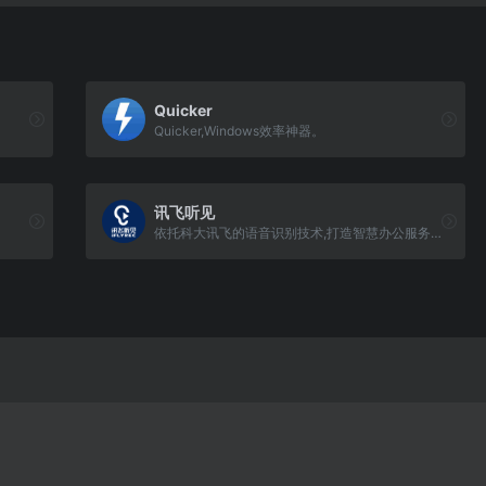
Quicker
Quicker,Windows效率神器。
讯飞听见
依托科大讯飞的语音识别技术,打造智慧办公服务平台,提供语音转文字、录音转文字、视频会议、视频转文字、视频加字幕、同声翻译等服务,可满足多样化的语音转文字需求,致力于提高办公效率。