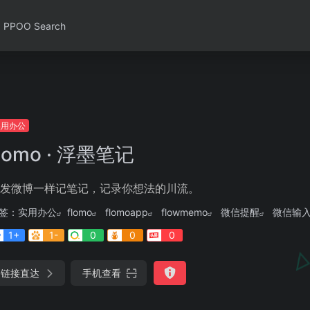
PPOO Search
实用办公
flomo · 浮墨笔记
发微博一样记笔记，记录你想法的川流。
签：
实用办公
flomo
flomoapp
flowmemo
微信提醒
微信输
1+
1-
0
0
0
链接直达
手机查看