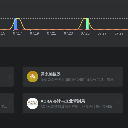
秀米编辑器
。
微信公众号图文编辑器和H5在线制作工具，海量模板素材和排版样式，强大的布局编辑功能，轻松制作公众号图文和H5
ACRA 会计与企业管制局
《联合早报》由新加坡报业控股出版，是新加坡一份主要华文综合性日报。
ACRA 是新加坡商业实体、公共会计师和公司服务提供商的国家监管机构。