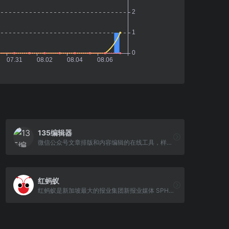
135编辑器
微信公众号文章排版和内容编辑的在线工具，样式丰富，支持秒刷、收藏样式和颜色、图片素材编辑、图片水印、一键排版等功能，轻松编辑微信公众号图文
红蚂蚁
红蚂蚁是新加坡最大的报业集团新报业媒体 SPH 旗下的中文媒体。红蚂蚁立足于新加坡，以生动笔调呈现海内外新闻，随意钻、认真咬。