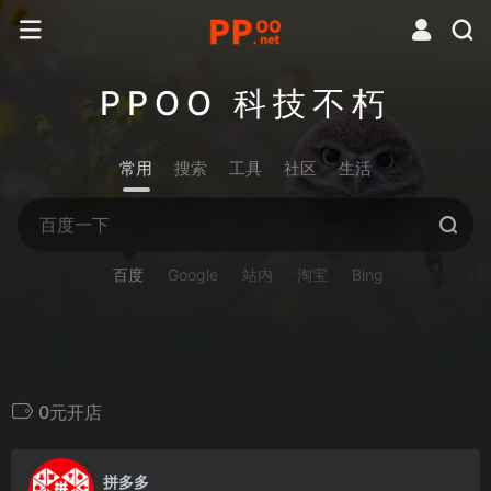
PPOO 科技不朽
常用
搜索
工具
社区
生活
百度
Google
站内
淘宝
Bing
0元开店
0
拼多多