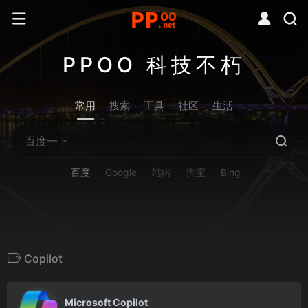
PPOO 科技不朽
常用
搜索
工具
社区
生活
百度
Google
站内
淘宝
Bing
Copilot
0
Microsoft Copilot