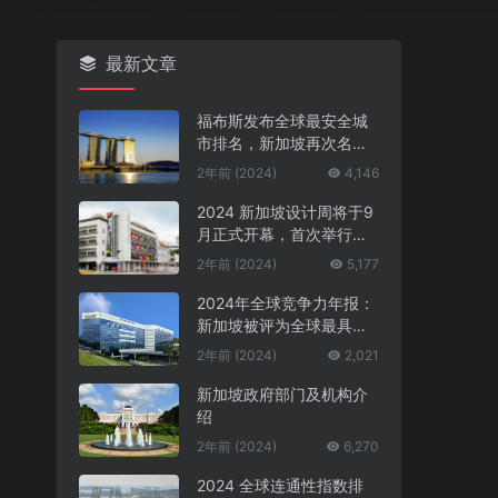
最新文章
福布斯发布全球最安全城
市排名，新加坡再次名列
第一
2年前 (2024)
4,146
2024 新加坡设计周将于9
月正式开幕，首次举行中
新设计对话
2年前 (2024)
5,177
2024年全球竞争力年报：
新加坡被评为全球最具竞
争力的国家第一名
2年前 (2024)
2,021
新加坡政府部门及机构介
绍
2年前 (2024)
6,270
2024 全球连通性指数排