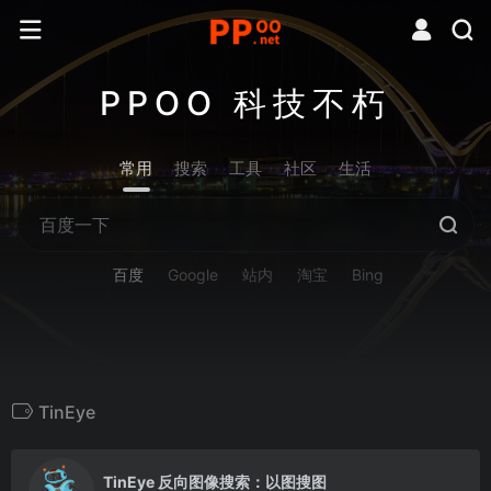
PPOO 科技不朽
常用
搜索
工具
社区
生活
百度
Google
站内
淘宝
Bing
TinEye
0
TinEye 反向图像搜索：以图搜图