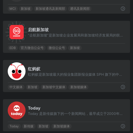
MCI
新加坡
新加坡通讯及新闻部
通讯及新闻部
0
启航新加坡
“企航新加坡”是新加坡企业发展局和新加坡经济发展局的联合官方账号。EDB 经济发展局是新加坡贸工部下属政府单位。
EDB
官方微信公众号
微信公众号
新加坡
0
红蚂蚁
红蚂蚁是新加坡最大的报业集团新报业媒体 SPH 旗下的中文媒体。红蚂蚁立足于新加坡，以生动笔调呈现海内外新闻，随意钻、认真咬。
中文媒体
新加坡
新加坡中文媒体
新加坡媒体
0
Today
Today 是新传媒旗下的一个新闻网站，最早成立于2000年，是新加坡第一份免费通勤报纸，也曾经是新加坡阅读量第二大的英文报纸，2017 年 9 月 30 日 全面数字化。
Today
新传媒
新加坡
新加坡媒体