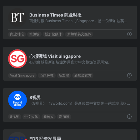
0
Business Times 商业时报
商业时报 Business Times（Singapore）是一份新加坡英文财经日报，报纸由新报业媒体拥有。它是新加坡唯一一个专注商业和财经新闻的日报，成立于 1976 年 10 月 1 日。
商业时报
新加坡
新加坡媒体
新加坡英文媒体
0
心想狮城 Visit Singapore
心想狮城是新加坡旅游局官方中文旅游资讯网站。
Visit Singapore
心想狮城
新加坡
新加坡官方
0
8视界
《8视界》（8world.com）是新传媒中文媒体一站式资讯娱乐网，集结旗下所有电视和电台的力量，提供最全面、最高互动的新闻、娱乐和生活内容。
8视界
中文媒体
新传媒
新加坡
0
EDB 经济发展局