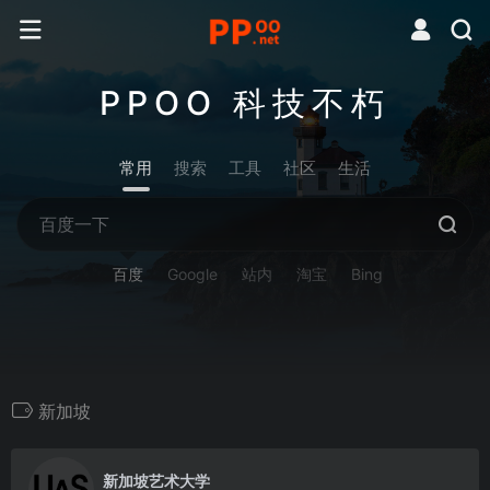
PPOO 科技不朽
常用
搜索
工具
社区
生活
百度
Google
站内
淘宝
Bing
新加坡
0
新加坡艺术大学