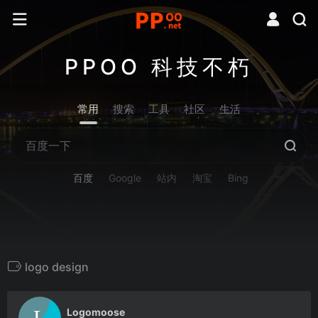
PPOO 科技不朽
常用
搜索
工具
社区
生活
百度
Google
站内
淘宝
Bing
logo design
0
Logomoose