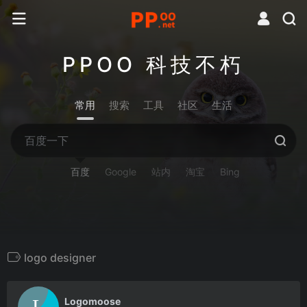
PPOO 科技不朽
常用
搜索
工具
社区
生活
百度
Google
站内
淘宝
Bing
logo designer
0
Logomoose